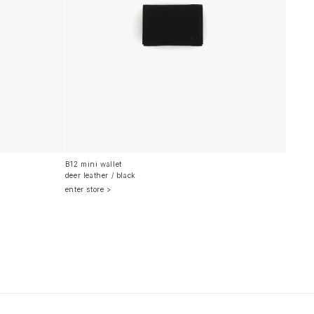
B12 mini wallet
deer leather / black
enter store >