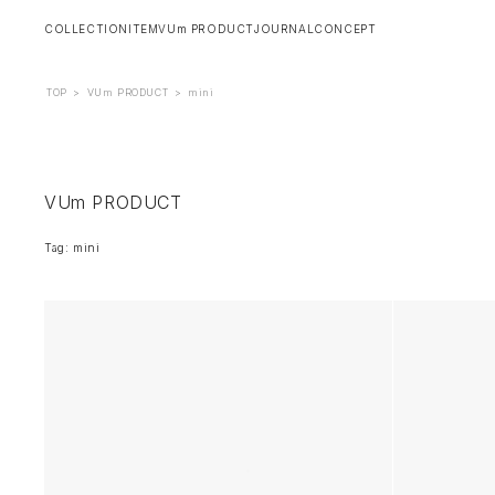
COLLECTION
ITEM
VUm PRODUCT
JOURNAL
CONCEPT
TOP
>
VUm PRODUCT
>
mini
VUm PRODUCT
Tag: mini