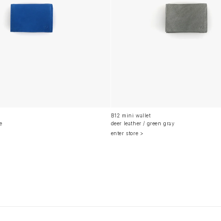
B12 mini wallet
e
deer leather / green gray
enter store >