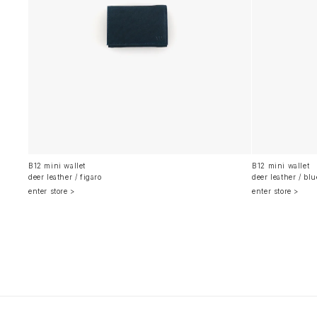
B12 mini wallet
B12 mini wallet
deer leather / figaro
deer leather / blu
enter store >
enter store >