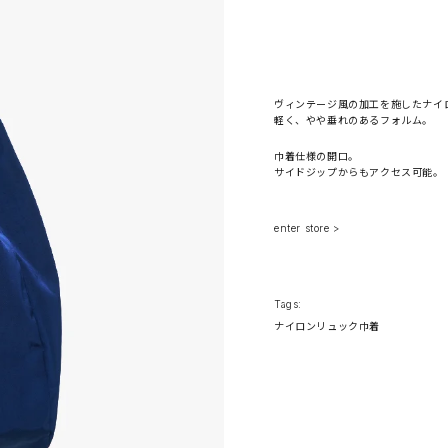
ヴィンテージ風の加工を施したナイ
軽く、やや垂れのあるフォルム。
巾着仕様の開口。
サイドジップからもアクセス可能。
enter store >
Tags:
ナイロン
リュック
巾着