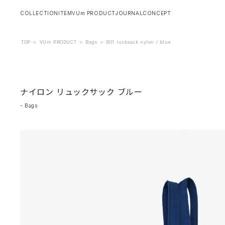
COLLECTION
ITEM
VUm PRODUCT
JOURNAL
CONCEPT
TOP
>
VUm PRODUCT
>
Bags
>
B01 rucksack nylon / blue
ナイロン リュックサック ブルー
-
Bags