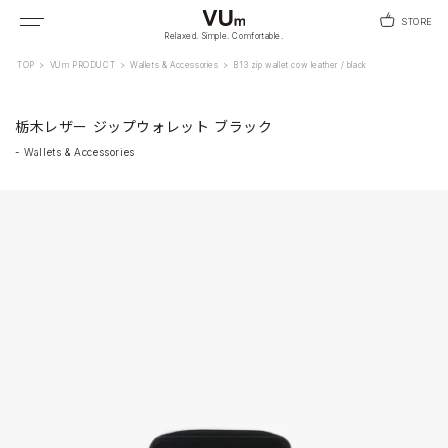
STORE
Relaxed. Simple. Comfortable.
TOP
>
VUm PRODUCT
>
Wallets & Accessories
>
B13 zip wallet cow leather / black
栃木レザー ジップウォレット ブラック
-
Wallets & Accessories