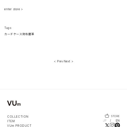
enter store >
Tags:
カードケース
財布
鹿革
< Prev
Next >
STORE
COLLECTION
JP
EN
ITEM
VUm PRODUCT