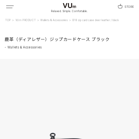
STORE
Relaxed. Simple. Comfortable.
TOP
>
VUm PRODUCT
>
Wallets & Accessories
>
B18 zip card case deer leather / black
鹿革（ディアレザー）ジップカードケース ブラック
-
Wallets & Accessories